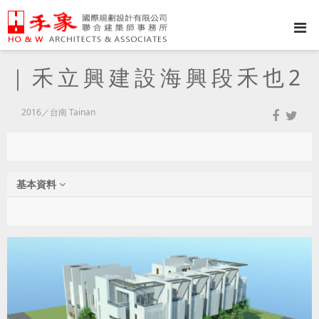
｜禾立興建設海興段禾也2
2016／台南 Tainan
基本資料