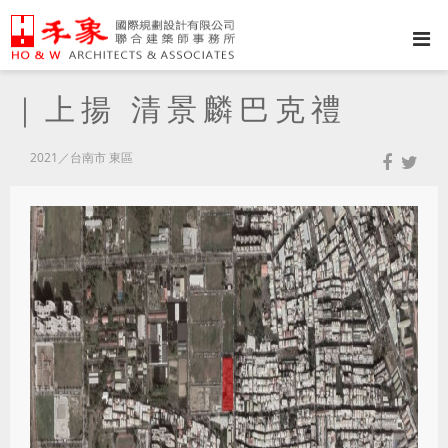
｜上揚 清景麟巴克禮
2021／台南市 東區