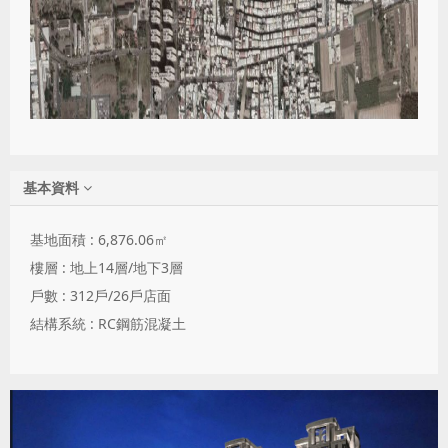
基本資料
基地面積 : 6,876.06㎡
樓層 : 地上14層/地下3層
戶數 : 312戶/26戶店面
結構系統 : RC鋼筋混凝土