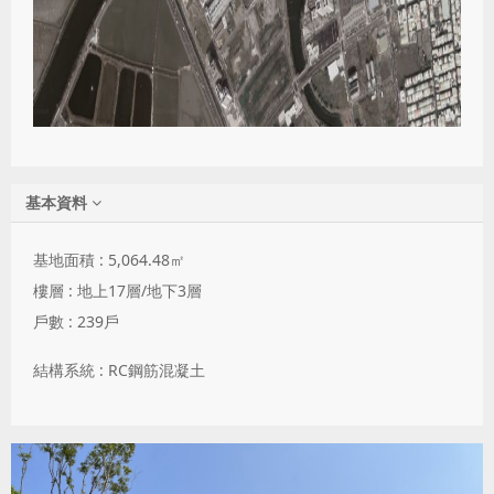
基本資料
基地面積 : 5,064.48
㎡
樓層 : 地上17層/地下3層
戶數 : 239戶
結構系統 : RC鋼筋混凝土